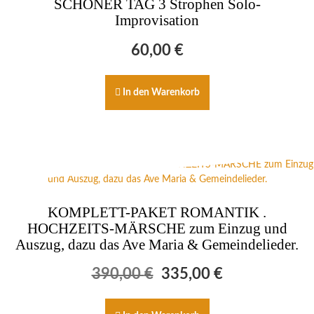
SCHÖNER TAG 3 Strophen Solo-
Improvisation
60,00
€
In den Warenkorb
KOMPLETT-PAKET ROMANTIK .
HOCHZEITS-MÄRSCHE zum Einzug und
Auszug, dazu das Ave Maria & Gemeindelieder.
Ursprünglicher
Aktueller
390,00
€
335,00
€
Preis
Preis
war:
ist:
390,00 €
335,00 €.