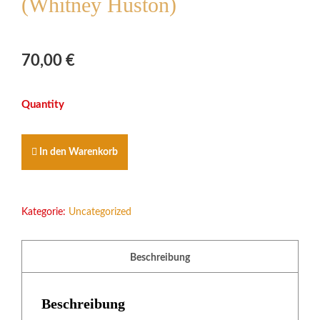
(Whitney Huston)
70,00
€
PLUS-
PAKET
SAVING
ALL
In den Warenkorb
MY
LOVE
FOR
YOU
Kategorie:
Uncategorized
(Whitney
Huston)
Menge
Beschreibung
Beschreibung