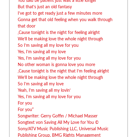
You said be patient just wait a little longer
But that’s just an old fantasy
I’ve got to get ready just a few minutes more
Gonna get that old feeling when you walk through
that door
‚Cause tonight is the night for feeling alright
We’ll be making love the whole night through
So I’m saving all my love for you
Yes, I’m saving all my love
Yes, I’m saving all my love for you
No other woman is gonna love you more
‚Cause tonight is the night that I’m feeling alright
We’ll be making love the whole night through
So I’m saving all my love
Yeah, I’m saving all my lovin‘
Yes, I’m saving all my love for you
For you
For you“
Songwriter: Gerry Goffin / Michael Masser
Songtext von Saving All My Love for You ©
Sony/ATV Music Publishing LLC, Universal Music
Publishing Group, BMG Rights Management