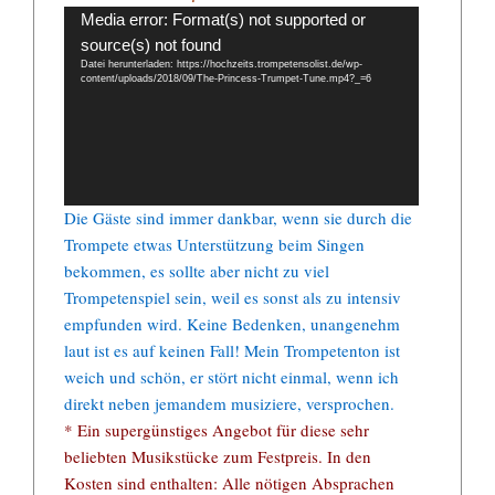
Video-
Media error: Format(s) not supported or
Player
source(s) not found
Datei herunterladen: https://hochzeits.trompetensolist.de/wp-
content/uploads/2018/09/The-Princess-Trumpet-Tune.mp4?_=6
Die Gäste sind immer dankbar, wenn sie durch die
Trompete etwas Unterstützung beim Singen
bekommen, es sollte aber nicht zu viel
Trompetenspiel sein, weil es sonst als zu intensiv
empfunden wird. Keine Bedenken, unangenehm
laut ist es auf keinen Fall! Mein Trompetenton ist
weich und schön, er stört nicht einmal, wenn ich
direkt neben jemandem musiziere, versprochen.
* Ein supergünstiges Angebot für diese sehr
beliebten Musikstücke zum Festpreis. In den
Kosten sind enthalten: Alle nötigen Absprachen