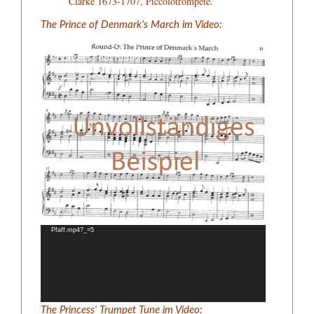
Clarke 1673-1707, Piccolotrompete.
The Prince of Denmark’s March im Video:
Video-
Media error: Format(s) not supported or
Player
source(s) not found
Datei herunterladen: https://hochzeits.trompetensolist.de/wp-
content/uploads/2019/12/The-Prince-of-Denmarks-March-mittel.mp4?
_=4
„Bist du bei mir“ im Video:
Video-
Media error: Format(s) not supported or
Player
source(s) not found
Datei herunterladen: https://hochzeits.trompetensolist.de/wp-
content/uploads/2018/09/Bist-du-bei-mir-Video-Herz-Jesu-Monika-
Pfaff.mp4?_=5
The Princess‘ Trumpet Tune im Video: