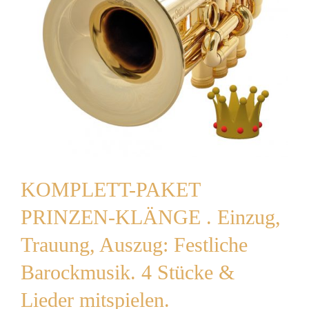
KOMPLETT-PAKET
PRINZEN-KLÄNGE . Einzug,
Trauung, Auszug: Festliche
Barockmusik. 4 Stücke &
Lieder mitspielen.