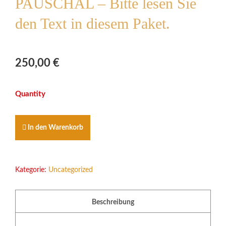
PAUSCHAL – Bitte lesen Sie
den Text in diesem Paket.
250,00
€
ORGEL-
SPIELER
MITBRINGEN
-
In den Warenkorb
GAGE
PAUSCHAL
-
Bitte
Kategorie:
Uncategorized
lesen
Sie
den
Beschreibung
Text
in