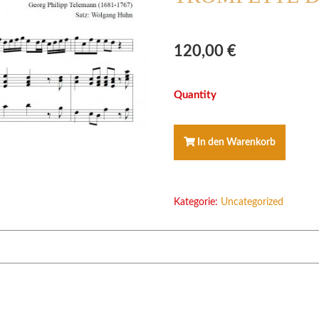
120,00
€
PLUS-
PAKET
TELEMANN
AIR
In den Warenkorb
DE
TROMPETTE
D-
DUR
Kategorie:
Uncategorized
Menge