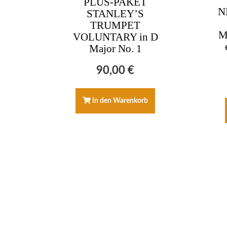
PLUS-PAKET
N
STANLEY’S
TRUMPET
M
VOLUNTARY in D
Major No. 1
90,00
€
In den Warenkorb