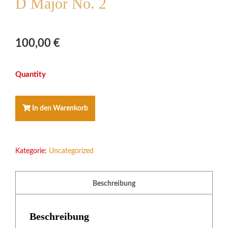
D Major No. 2
100,00
€
PLUS-
PAKET
STANLEY'S
TRUMPET
In den Warenkorb
VOLUNTARY
in
D
Major
Kategorie:
Uncategorized
No.
2
Menge
Beschreibung
Beschreibung