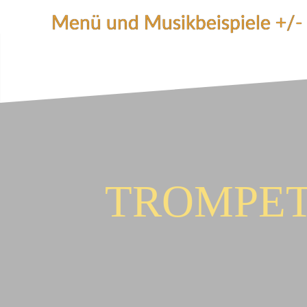
Zum
Menü und Musikbeispiele +/-
Inhalt
springen
TROMPET