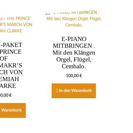
E-PIANO
-PAKET
MITBRINGEN .
 PRINCE
Mit den Klängen
OF
Orgel, Flügel,
MAKR’S
Cembalo.
CH VON
100,00
€
EMIAH
ARKE
In den Warenkorb
00,00
€
n Warenkorb