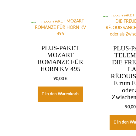
PLUS-PAKET
PLUS-P
MOZART
TELE
ROMANZE FÜR
DIE FRE
HORN KV 495
L
RÉJOUI
90,00
€
E zum E
oder 
In den Warenkorb
Zwische
90,0
In den Wa