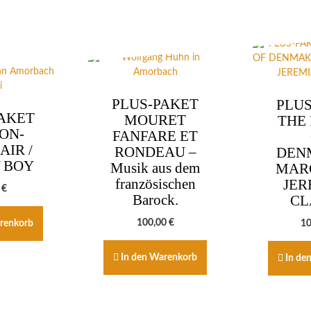
PLUS-PAKET
PLUS
AKET
MOURET
THE
ON-
FANFARE ET
AIR /
RONDEAU –
DEN
 BOY
Musik aus dem
MAR
französischen
JER
0
€
Barock.
CL
100,00
€
renkorb
1
In den Warenkorb
In de