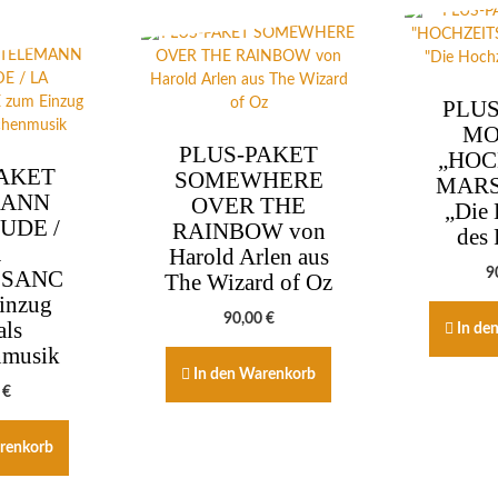
PLUS
MO
PLUS-PAKET
„HOC
AKET
SOMEWHERE
MARS
MANN
OVER THE
„Die 
UDE /
RAINBOW von
des 
A
Harold Arlen aus
9
SSANC
The Wizard of Oz
inzug
90,00
€
als
In de
nmusik
In den Warenkorb
0
€
renkorb