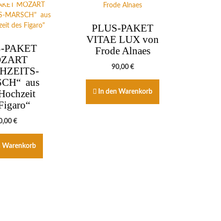
PLUS-PAKET
VITAE LUX von
-PAKET
Frode Alnaes
ZART
90,00
€
HZEITS-
CH“ aus
Hochzeit
In den Warenkorb
Figaro“
0,00
€
n Warenkorb