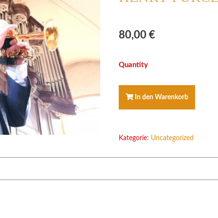
80,00
€
PLUS-
PAKET
SONATA
1.
In den Warenkorb
von
HENRY
PURCELL
Menge
Kategorie:
Uncategorized