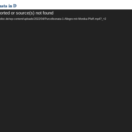
ata in D
orted or source(s) not found
solist.de/wp-content/uploads/2022/04/Purcellsonata-1-Allegro-mit-Monika-Pfaff.mp4?_=2