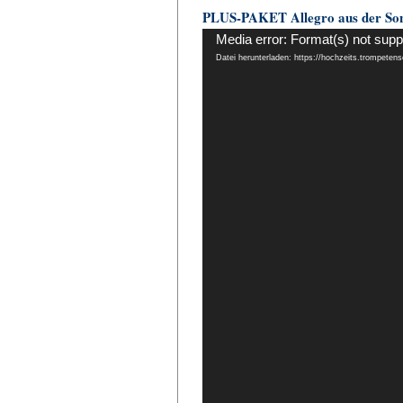
PLUS-PAKET Allegro aus der Son
Video-
Media error: Format(s) not supp
Player
Datei herunterladen: https://hochzeits.trompeten