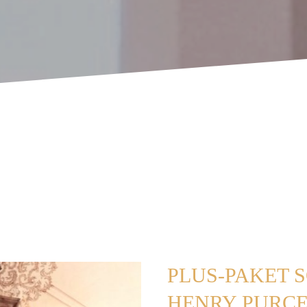
PLUS-PAKET S
HENRY PURC