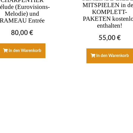
MITSPIELEN in d
élude (Eurovisions-
KOMPLETT-
Melodie) und
PAKETEN kostenl
RAMEAU Entrée
enthalten!
80,00
€
55,00
€
In den Warenkorb
In den Warenkorb