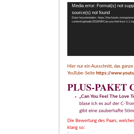
Video-
Media error: Format(s) not supp
Player
source(s) not found
Datei herunterladen: https://hochzeits.trompetens
content/uploads/2018/09/Can-you-feel-kurz-1-1.
Hier nur ein Ausschnitt, das gan
YouTube-Seite
https://www.yout
PLUS-PAKET 
„Can You Feel The Love T
blase ich es auf der C-Tr
gibt eine zauberhafte St
Die Bewertung des Paars, welches
klang so: