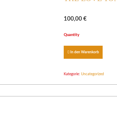
100,00
€
PLUS-
PAKET
CAN
YOU
In den Warenkorb
FEEL
THE
LOVE
TONIGHT
Kategorie:
Uncategorized
Menge