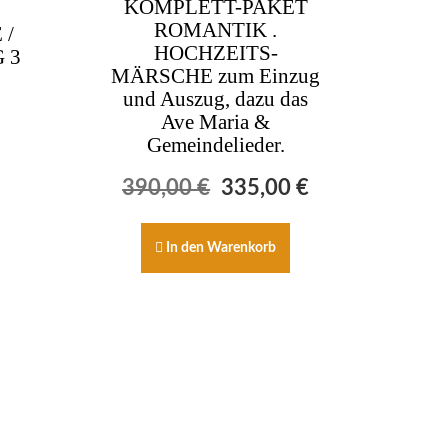
KOMPLETT-PAKET
ROMANTIK .
 /
HOCHZEITS-
 3
MÄRSCHE zum Einzug
und Auszug, dazu das
Ave Maria &
Gemeindelieder.
Ursprünglicher
Aktueller
390,00
€
335,00
€
Preis
Preis
war:
ist:
390,00 €
335,00 €.
In den Warenkorb