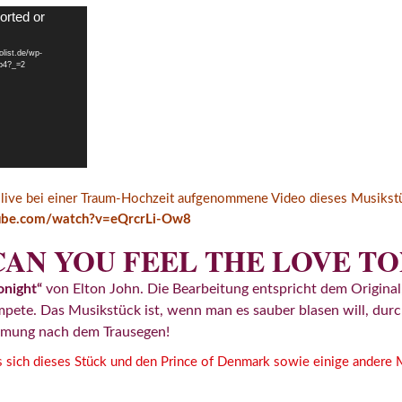
orted or
olist.de/wp-
mp4?_=2
ze live bei einer Traum-Hochzeit aufgenommene Video dieses Musikstü
ube.com/watch?v=eQrcrLi-Ow8
CAN YOU FEEL THE LOVE T
onight“
von Elton John. Die Bearbeitung entspricht dem Original, 
ompete. Das Musikstück ist, wenn man es sauber blasen will, du
immung nach dem Trausegen!
 sich dieses Stück und den Prince of Denmark sowie einige andere 